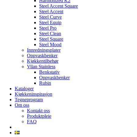
Harmonized K2
Steel Accent Square
Steel Accent
Steel Curve
Steel Equip
Steel Pro
Steel Clean
Steel Square
Steel Mood
Innredningsplater
Oppvaskbenker
Kjøkkentilbehør
Vilan Stainless
Benkstativ
Oppvaskbenker
Rubin
Kataloger
Kjøkkeninspirasjon
Tegneprogram
Om oss
Kontakt oss
Produktpleie
FAQ