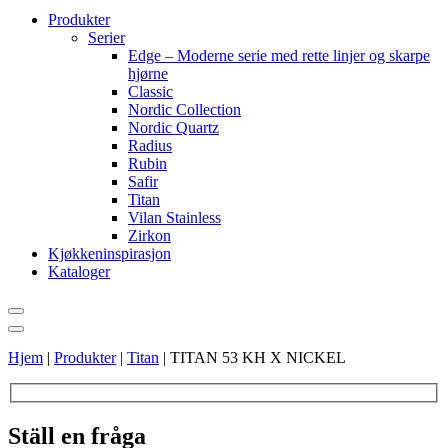
Produkter
Serier
Edge – Moderne serie med rette linjer og skarpe
hjørne
Classic
Nordic Collection
Nordic Quartz
Radius
Rubin
Safir
Titan
Vilan Stainless
Zirkon
Kjøkkeninspirasjon
Kataloger
Hjem
|
Produkter
|
Titan
|
TITAN 53 KH X NICKEL
Ställ en fråga