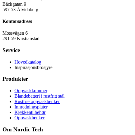
Bäckgatan 9
597 53 Åtvidaberg
Kontorsadress
Mossvägen 6
291 59 Kristianstad
Service
Hovedkatalog
Inspirasjonsbrosjyre
Produkter
Oppvaskkummer
Blandebatteri i rustfritt stål
Rustfrie oppvaskbenker
Innredningsplater
Kjøkkentilbehør
Oppvaskbenker
Om Nordic Tech