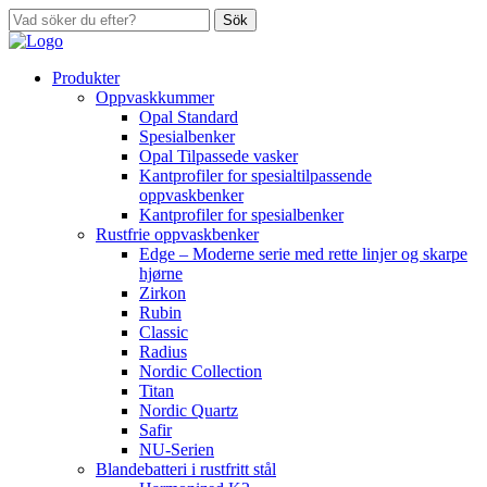
Sök
Produkter
Oppvaskkummer
Opal Standard
Spesialbenker
Opal Tilpassede vasker
Kantprofiler for spesialtilpassende
oppvaskbenker
Kantprofiler for spesialbenker
Rustfrie oppvaskbenker
Edge – Moderne serie med rette linjer og skarpe
hjørne
Zirkon
Rubin
Classic
Radius
Nordic Collection
Titan
Nordic Quartz
Safir
NU-Serien
Blandebatteri i rustfritt stål