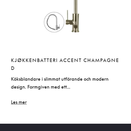
D
KJØKKENBATTERI ACCENT CHAMPAGNE
KJ
D
CH
bart
Köksblandare i slimmat utförande och modern
Köks
design. Formgiven med ett...
muns
Les mer
Les 