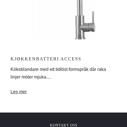
KJØKKENBATTERI ACCESS
KJ
dge,
Köksblandare med ett tidlöst formspråk där raka
Köks
linjer möter mjuka....
minst
Les mer
Les
KONTAKT OSS