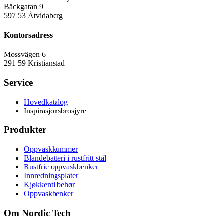
Bäckgatan 9
597 53 Åtvidaberg
Kontorsadress
Mossvägen 6
291 59 Kristianstad
Service
Hovedkatalog
Inspirasjonsbrosjyre
Produkter
Oppvaskkummer
Blandebatteri i rustfritt stål
Rustfrie oppvaskbenker
Innredningsplater
Kjøkkentilbehør
Oppvaskbenker
Om Nordic Tech