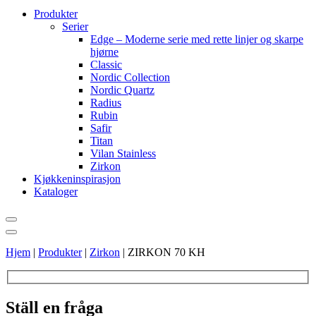
Produkter
Serier
Edge – Moderne serie med rette linjer og skarpe
hjørne
Classic
Nordic Collection
Nordic Quartz
Radius
Rubin
Safir
Titan
Vilan Stainless
Zirkon
Kjøkkeninspirasjon
Kataloger
Hjem
|
Produkter
|
Zirkon
|
ZIRKON 70 KH
Ställ en fråga