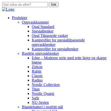
Sök
Produkter
Oppvaskkummer
Opal Standard
Spesialbenker
Opal Tilpassede vasker
Kantprofiler for spesialtilpassende
oppvaskbenker
Kantprofiler for spesialbenker
Rustfrie oppvaskbenker
Edge – Moderne serie med rette linjer og skarpe
hjørne
Zirkon
Rubin
Classic
Radius
Nordic Collection
Titan
Nordic Quartz
Safir
NU-Serien
Blandebatteri i rustfritt stål