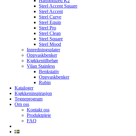
Harmonized K2
Steel Accent Square
Steel Accent
Steel Curve
Steel Equip
Steel Pro
Steel Clean
Steel Square
Steel Mood
Innredningsplater
Oppvaskbenker
Kjøkkentilbehør
Vilan Stainless
Benkstativ
Oppvaskbenker
Rubin
Kataloger
Kjøkkeninspirasjon
Tegneprogram
Om oss
Kontakt oss
Produktpleie
FAQ