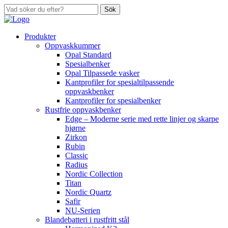
Sök
Produkter
Oppvaskkummer
Opal Standard
Spesialbenker
Opal Tilpassede vasker
Kantprofiler for spesialtilpassende
oppvaskbenker
Kantprofiler for spesialbenker
Rustfrie oppvaskbenker
Edge – Moderne serie med rette linjer og skarpe
hjørne
Zirkon
Rubin
Classic
Radius
Nordic Collection
Titan
Nordic Quartz
Safir
NU-Serien
Blandebatteri i rustfritt stål