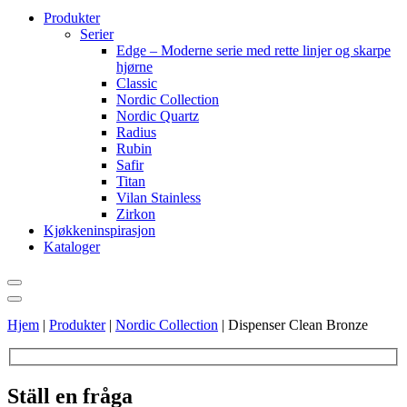
Produkter
Serier
Edge – Moderne serie med rette linjer og skarpe
hjørne
Classic
Nordic Collection
Nordic Quartz
Radius
Rubin
Safir
Titan
Vilan Stainless
Zirkon
Kjøkkeninspirasjon
Kataloger
Hjem
|
Produkter
|
Nordic Collection
|
Dispenser Clean Bronze
Ställ en fråga