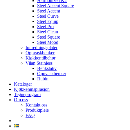
Harmonized K2
Steel Accent Square
Steel Accent
Steel Curve
Steel Equip
Steel Pro
Steel Clean
Steel Square
Steel Mood
Innredningsplater
Oppvaskbenker
Kjøkkentilbehør
Vilan Stainless
Benkstativ
Oppvaskbenker
Rubin
Kataloger
Kjøkkeninspirasjon
Tegneprogram
Om oss
Kontakt oss
Produktpleie
FAQ