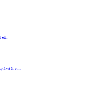
ett...
åket är ett...