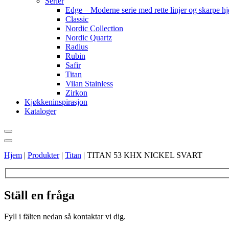
Serier
Edge – Moderne serie med rette linjer og skarpe h
Classic
Nordic Collection
Nordic Quartz
Radius
Rubin
Safir
Titan
Vilan Stainless
Zirkon
Kjøkkeninspirasjon
Kataloger
Hjem
|
Produkter
|
Titan
|
TITAN 53 KHX NICKEL SVART
Ställ en fråga
Fyll i fälten nedan så kontaktar vi dig.