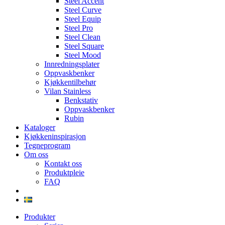
Steel Accent
Steel Curve
Steel Equip
Steel Pro
Steel Clean
Steel Square
Steel Mood
Innredningsplater
Oppvaskbenker
Kjøkkentilbehør
Vilan Stainless
Benkstativ
Oppvaskbenker
Rubin
Kataloger
Kjøkkeninspirasjon
Tegneprogram
Om oss
Kontakt oss
Produktpleie
FAQ
Produkter