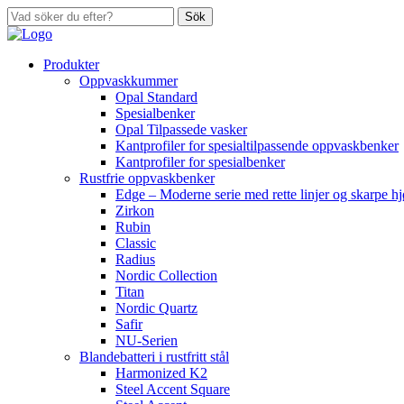
Sök
Produkter
Oppvaskkummer
Opal Standard
Spesialbenker
Opal Tilpassede vasker
Kantprofiler for spesialtilpassende oppvaskbenker
Kantprofiler for spesialbenker
Rustfrie oppvaskbenker
Edge – Moderne serie med rette linjer og skarpe h
Zirkon
Rubin
Classic
Radius
Nordic Collection
Titan
Nordic Quartz
Safir
NU-Serien
Blandebatteri i rustfritt stål
Harmonized K2
Steel Accent Square