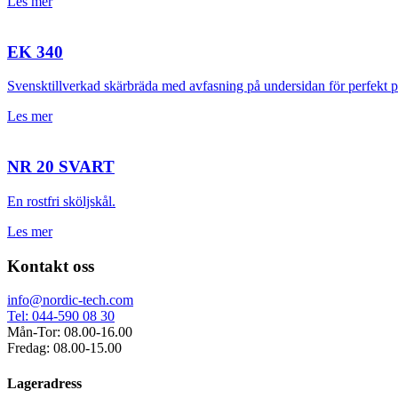
Les mer
EK 340
Svensktillverkad skärbräda med avfasning på undersidan för perfekt pas
Les mer
NR 20 SVART
En rostfri sköljskål.
Les mer
Kontakt oss
info@nordic-tech.com
Tel: 044-590 08 30
Mån-Tor: 08.00-16.00
Fredag: 08.00-15.00
Lageradress