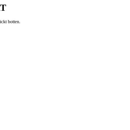
RT
äckt botten.