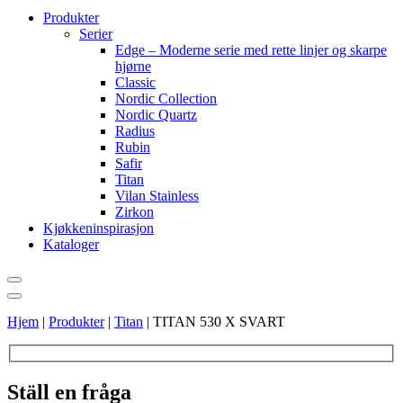
Produkter
Serier
Edge – Moderne serie med rette linjer og skarpe
hjørne
Classic
Nordic Collection
Nordic Quartz
Radius
Rubin
Safir
Titan
Vilan Stainless
Zirkon
Kjøkkeninspirasjon
Kataloger
Hjem
|
Produkter
|
Titan
|
TITAN 530 X SVART
Ställ en fråga