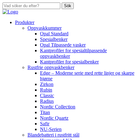
Sök
Produkter
Oppvaskkummer
Opal Standard
Spesialbenker
Opal Tilpassede vasker
Kantprofiler for spesialtilpassende
oppvaskbenker
Kantprofiler for spesialbenker
Rustfrie oppvaskbenker
Edge – Moderne serie med rette linjer og skarpe
hjørne
Zirkon
Rubin
Classic
Radius
Nordic Collection
Titan
Nordic Quartz
Safir
NU-Serien
Blandebatteri i rustfritt stål