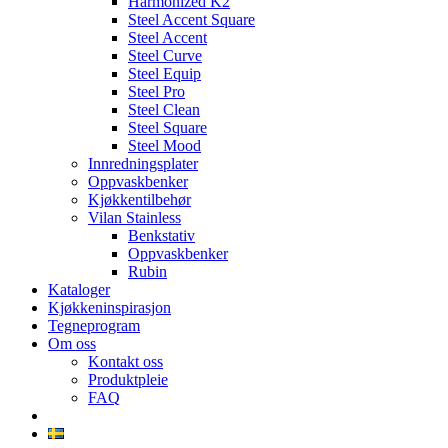
Harmonized K2
Steel Accent Square
Steel Accent
Steel Curve
Steel Equip
Steel Pro
Steel Clean
Steel Square
Steel Mood
Innredningsplater
Oppvaskbenker
Kjøkkentilbehør
Vilan Stainless
Benkstativ
Oppvaskbenker
Rubin
Kataloger
Kjøkkeninspirasjon
Tegneprogram
Om oss
Kontakt oss
Produktpleie
FAQ