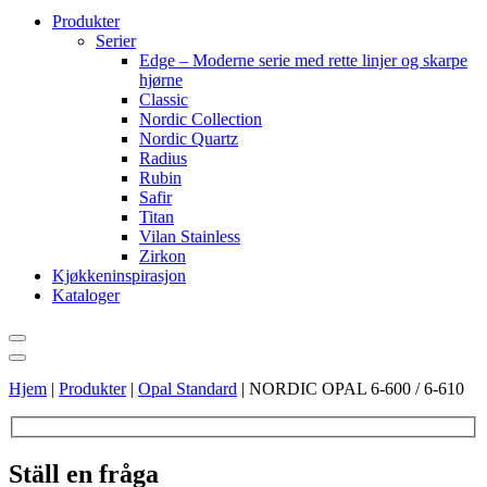
Produkter
Serier
Edge – Moderne serie med rette linjer og skarpe
hjørne
Classic
Nordic Collection
Nordic Quartz
Radius
Rubin
Safir
Titan
Vilan Stainless
Zirkon
Kjøkkeninspirasjon
Kataloger
Hjem
|
Produkter
|
Opal Standard
|
NORDIC OPAL 6-600 / 6-610
Ställ en fråga