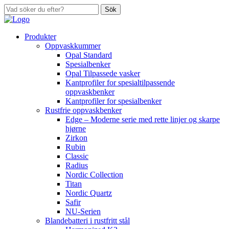
Sök
Produkter
Oppvaskkummer
Opal Standard
Spesialbenker
Opal Tilpassede vasker
Kantprofiler for spesialtilpassende
oppvaskbenker
Kantprofiler for spesialbenker
Rustfrie oppvaskbenker
Edge – Moderne serie med rette linjer og skarpe
hjørne
Zirkon
Rubin
Classic
Radius
Nordic Collection
Titan
Nordic Quartz
Safir
NU-Serien
Blandebatteri i rustfritt stål