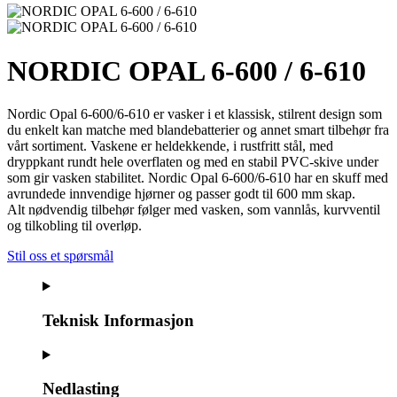
NORDIC OPAL 6-600 / 6-610
Nordic Opal 6-600/6-610 er vasker i et klassisk, stilrent design som
du enkelt kan matche med blandebatterier og annet smart tilbehør fra
vårt sortiment. Vaskene er heldekkende, i rustfritt stål, med
dryppkant rundt hele overflaten og med en stabil PVC-skive under
som gir vasken stabilitet. Nordic Opal 6-600/6-610 har en skuff med
avrundede innvendige hjørner og passer godt til 600 mm skap.
Alt nødvendig tilbehør følger med vasken, som vannlås, kurvventil
og tilkobling til overløp.
Stil oss et spørsmål
Teknisk Informasjon
Nedlasting