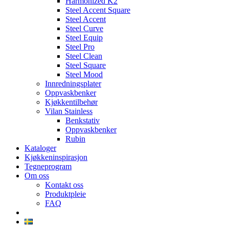
Harmonized K2
Steel Accent Square
Steel Accent
Steel Curve
Steel Equip
Steel Pro
Steel Clean
Steel Square
Steel Mood
Innredningsplater
Oppvaskbenker
Kjøkkentilbehør
Vilan Stainless
Benkstativ
Oppvaskbenker
Rubin
Kataloger
Kjøkkeninspirasjon
Tegneprogram
Om oss
Kontakt oss
Produktpleie
FAQ