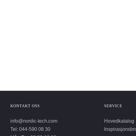
KONTAKT OSS
SERVICE
info@nordic-tech.com
Hovedkatalog
Tel: 044-590 08 30
Inspirasjonsbr