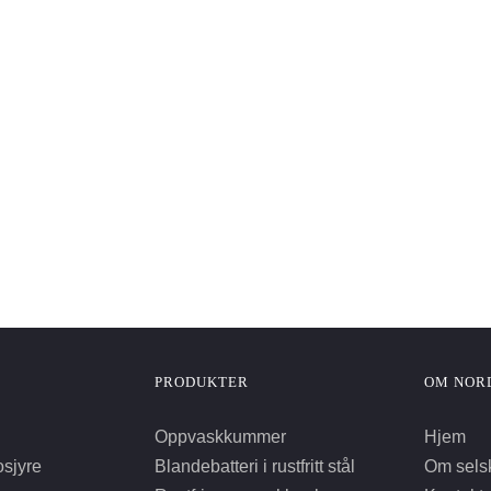
PRODUKTER
OM NOR
Oppvaskkummer
Hjem
osjyre
Blandebatteri i rustfritt stål
Om sels